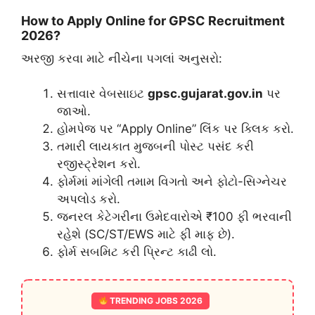
​How to Apply Online for GPSC Recruitment
2026?
​અરજી કરવા માટે નીચેના પગલાં અનુસરો:
​સત્તાવાર વેબસાઇટ
gpsc.gujarat.gov.in
પર
જાઓ.
​હોમપેજ પર “Apply Online” લિંક પર ક્લિક કરો.
​તમારી લાયકાત મુજબની પોસ્ટ પસંદ કરી
રજીસ્ટ્રેશન કરો.
​ફોર્મમાં માંગેલી તમામ વિગતો અને ફોટો-સિગ્નેચર
અપલોડ કરો.
​જનરલ કેટેગરીના ઉમેદવારોએ ₹100 ફી ભરવાની
રહેશે (SC/ST/EWS માટે ફી માફ છે).
​ફોર્મ સબમિટ કરી પ્રિન્ટ કાઢી લો.
TRENDING JOBS 2026