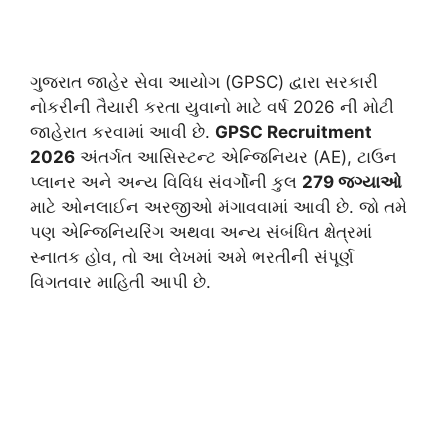
​ગુજરાત જાહેર સેવા આયોગ (GPSC) દ્વારા સરકારી
નોકરીની તૈયારી કરતા યુવાનો માટે વર્ષ 2026 ની મોટી
જાહેરાત કરવામાં આવી છે.
GPSC Recruitment
2026
અંતર્ગત આસિસ્ટન્ટ એન્જિનિયર (AE), ટાઉન
પ્લાનર અને અન્ય વિવિધ સંવર્ગોની કુલ
279 જગ્યાઓ
માટે ઓનલાઈન અરજીઓ મંગાવવામાં આવી છે. જો તમે
પણ એન્જિનિયરિંગ અથવા અન્ય સંબંધિત ક્ષેત્રમાં
સ્નાતક હોવ, તો આ લેખમાં અમે ભરતીની સંપૂર્ણ
વિગતવાર માહિતી આપી છે.