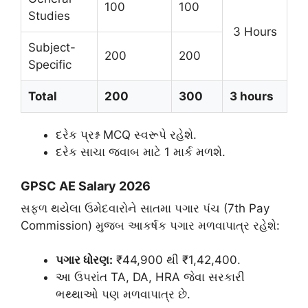
100
100
Studies
3 Hours
Subject-
200
200
Specific
Total
200
300
3 hours
દરેક પ્રશ્ન MCQ સ્વરૂપે રહેશે.
​દરેક સાચા જવાબ માટે 1 માર્ક મળશે.
​GPSC AE Salary 2026
​સફળ થયેલા ઉમેદવારોને સાતમા પગાર પંચ (7th Pay
Commission) મુજબ આકર્ષક પગાર મળવાપાત્ર રહેશે:
પગાર ધોરણ:
₹44,900 થી ₹1,42,400.
​આ ઉપરાંત TA, DA, HRA જેવા સરકારી
ભથ્થાઓ પણ મળવાપાત્ર છે.