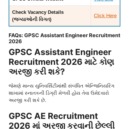
Check Vacancy Details
Click Here
(જગ્યાઓની વિગત)
​FAQs: GPSC Assistant Engineer Recruitment
2026
GPSC Assistant Engineer
Recruitment 2026 માટે કોણ
અરજી કરી શકે?
જેમણે માન્ય યુનિવર્સિટીમાંથી સંબંધિત એન્જિનિયરિંગ
શાખામાં સ્નાતકની ડિગ્રી મેળવી હોય તેવા ઉમેદવારો
અરજી કરી શકે છે.
GPSC AE Recruitment
2026 માં અરજી કરવાની છેલ્લી