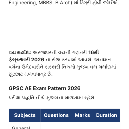
Engineering, MBBS, B.Arch) માં ડિગ્રી હોવી જોઈએ.
વય મર્યાદા:
અરજદારની વયની ગણતરી
16મી
ફેબ્રુઆરી 2026
ના રોજ કરવામાં આવશે. અનામત
વર્ગના ઉમેદવારોને સરકારી નિયમો મુજબ વય મર્યાદામાં
છૂટછાટ મળવાપાત્ર છે.
​GPSC AE Exam Pattern 2026
​પરીક્ષા પદ્ધતિ નીચે મુજબના માળખામાં રહેશે:
Subjects
Questions
Marks
Duration
General