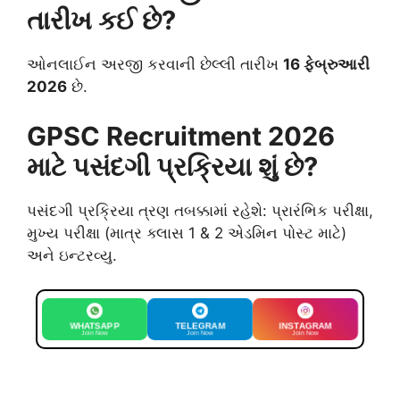
તારીખ કઈ છે?
ઓનલાઈન અરજી કરવાની છેલ્લી તારીખ
16 ફેબ્રુઆરી
2026
છે.
GPSC Recruitment 2026
માટે પસંદગી પ્રક્રિયા શું છે?
પસંદગી પ્રક્રિયા ત્રણ તબક્કામાં રહેશે: પ્રારંભિક પરીક્ષા,
મુખ્ય પરીક્ષા (માત્ર ક્લાસ 1 & 2 એડમિન પોસ્ટ માટે)
અને ઇન્ટરવ્યુ.
WHATSAPP
TELEGRAM
INSTAGRAM
Join Now
Join Now
Join Now