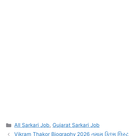
Categories
All Sarkari Job
,
Gujarat Sarkari Job
Vikram Thakor Biography 2026 તમામ ફિલ્મ લિસ્ટ