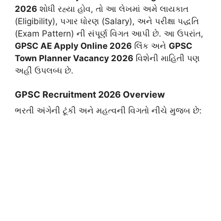
2026
શોધી રહ્યા હોવ, તો આ લેખમાં અમે લાયકાત
(Eligibility), પગાર ધોરણ (Salary), અને પરીક્ષા પદ્ધતિ
(Exam Pattern) ની સંપૂર્ણ વિગત આપી છે. આ ઉપરાંત,
GPSC AE Apply Online 2026
લિંક અને
GPSC
Town Planner Vacancy 2026
વિશેની માહિતી પણ
અહીં ઉપલબ્ધ છે.
​GPSC Recruitment 2026 Overview
​ભરતી અંગેની ટૂંકી અને મહત્વની વિગતો નીચે મુજબ છે: