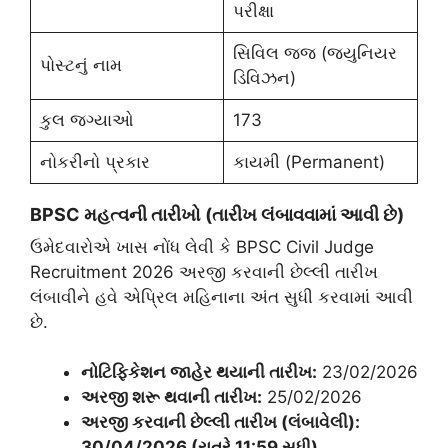
પરીક્ષા
સિવિલ જજ (જ્યુનિયર
પોસ્ટનું નામ
ડિવિઝન)
કુલ જગ્યાઓ
173
નોકરીનો પ્રકાર
કાયમી (Permanent)
BPSC
મહત્વની તારીખો (તારીખ લંબાવવામાં આવી છે)
​ઉમેદવારોએ ખાસ નોંધ લેવી કે BPSC Civil Judge
Recruitment 2026 અરજી કરવાની છેલ્લી તારીખ
લંબાવીને હવે એપ્રિલ મહિનાના અંત સુધી કરવામાં આવી
છે.
નોટિફિકેશન જાહેર થયાની તારીખ:
23/02/2026
અરજી શરૂ થવાની તારીખ:
25/02/2026
અરજી કરવાની છેલ્લી તારીખ (લંબાવેલી):
30/04/2026 (રાત્રે 11:59 સુધી)