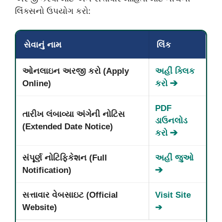
લિંક્સનો ઉપયોગ કરો:
સેવાનું નામ
લિંક
ઓનલાઇન અરજી કરો (Apply
અહીં ક્લિક
Online)
કરો ➔
PDF
તારીખ લંબાવ્યા અંગેની નોટિસ
ડાઉનલોડ
(Extended Date Notice)
કરો ➔
સંપૂર્ણ નોટિફિકેશન (Full
અહીં જુઓ
Notification)
➔
સત્તાવાર વેબસાઇટ (Official
Visit Site
Website)
➔