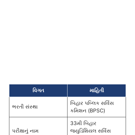
વિગત
માહિતી
બિહાર પબ્લિક સર્વિસ
ભરતી સંસ્થા
કમિશન (BPSC)
33મી બિહાર
પરીક્ષાનું નામ
જ્યુડિશિયલ સર્વિસ