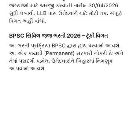
જગ્યાઓ માટે અરજી કરવાની તારીખ 30/04/2026
સુધી લંબાવી. LLB પાસ ઉમેદવારો માટે મોટી તક. સંપૂર્ણ
વિગત અહીં વાંચો.
BPSC સિવિલ જજ ભરતી 2026 – ટૂંકી વિગત
​આ ભરતી પ્રક્રિયા BPSC દ્વારા હાથ ધરવામાં આવશે.
આ એક કાયમી (Permanent) સરકારી નોકરી છે અને
તેમાં પસંદગી પામેલા ઉમેદવારોને બિહારમાં નિમણૂક
આપવામાં આવશે.