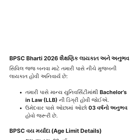
​BPSC Bharti 2026
શૈક્ષણિક લાયકાત અને અનુભવ
​સિવિલ જજ બનવા માટે તમારી પાસે નીચે મુજબની
લાયકાત હોવી અનિવાર્ય છે:
​તમારી પાસે માન્ય યુનિવર્સિટીમાંથી
Bachelor’s
in Law (LLB)
ની ડિગ્રી હોવી જોઈએ.
​ઉમેદવાર પાસે ઓછામાં ઓછો
03 વર્ષનો અનુભવ
હોવો જરૂરી છે.
​BPSC
વય મર્યાદા (Age Limit Details)