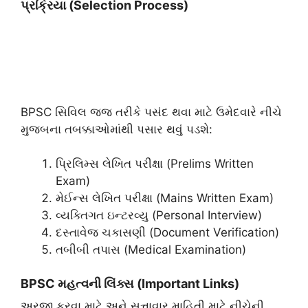
પ્રક્રિયા (Selection Process)
​BPSC સિવિલ જજ તરીકે પસંદ થવા માટે ઉમેદવારે નીચે
મુજબના તબક્કાઓમાંથી પસાર થવું પડશે:
​પ્રિલિમ્સ લેખિત પરીક્ષા (Prelims Written
Exam)
​મેઈન્સ લેખિત પરીક્ષા (Mains Written Exam)
​વ્યક્તિગત ઇન્ટરવ્યુ (Personal Interview)
​દસ્તાવેજ ચકાસણી (Document Verification)
​તબીબી તપાસ (Medical Examination)
​BPSC
મહત્વની લિંક્સ (Important Links)
​અરજી કરવા માટે અને સત્તાવાર માહિતી માટે નીચેની