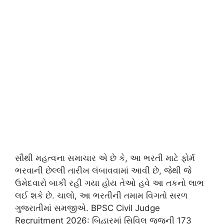
​સૌથી મહત્વના સમાચાર એ છે કે, આ ભરતી માટે ફોર્મ
ભરવાની છેલ્લી તારીખ લંબાવવામાં આવી છે, જેથી જે
ઉમેદવારો બાકી રહી ગયા હોય તેઓ હવે આ તકનો લાભ
લઈ શકે છે. ચાલો, આ ભરતીની તમામ વિગતો સરળ
ગુજરાતીમાં સમજીએ. BPSC Civil Judge
Recruitment 2026: બિહારમાં સિવિલ જજની 173