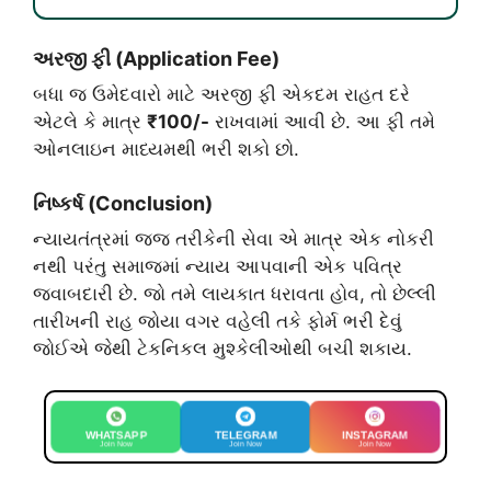
અરજી ફી (Application Fee)
​બધા જ ઉમેદવારો માટે અરજી ફી એકદમ રાહત દરે
એટલે કે માત્ર
₹100/-
રાખવામાં આવી છે. આ ફી તમે
ઓનલાઇન માધ્યમથી ભરી શકો છો.
નિષ્કર્ષ (Conclusion)
​ન્યાયતંત્રમાં જજ તરીકેની સેવા એ માત્ર એક નોકરી
નથી પરંતુ સમાજમાં ન્યાય આપવાની એક પવિત્ર
જવાબદારી છે. જો તમે લાયકાત ધરાવતા હોવ, તો છેલ્લી
તારીખની રાહ જોયા વગર વહેલી તકે ફોર્મ ભરી દેવું
જોઈએ જેથી ટેકનિકલ મુશ્કેલીઓથી બચી શકાય.
WHATSAPP
TELEGRAM
INSTAGRAM
Join Now
Join Now
Join Now