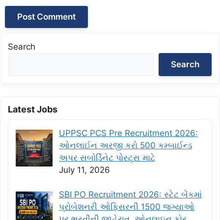
Search
Search
Latest Jobs
UPPSC PCS Pre Recruitment 2026:
ઓનલાઈન અરજી કરો 500 કમ્બાઈન્ડ
અપર સબોર્ડિનેટ પોસ્ટ્સ માટે
July 11, 2026
SBI PO Recruitment 2026: સ્ટેટ બેંકમાં
પ્રોબેશનરી ઓફિસરની 1500 જગ્યાઓ
પર ભરતીની જાહેરાત, ઓનલાઇન ફોર્…