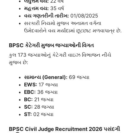
લઘુત્તમ વય:
22 વર્ષ
મહત્તમ વય:
35 વર્ષ
વય ગણતરીની તારીખ:
01/08/2025
​સરકારી નિયમો મુજબ અનામત વર્ગના
ઉમેદવારોને વય મર્યાદામાં છૂટછાટ મળવાપાત્ર છે.
​BPSC
કેટેગરી મુજબ જગ્યાઓની વિગત
​કુલ 173 જગ્યાઓનું કેટેગરી વાઇઝ વિભાજન નીચે
મુજબ છે:
સામાન્ય (General):
69 જગ્યા
EWS:
17 જગ્યા
EBC:
36 જગ્યા
BC:
21 જગ્યા
SC:
28 જગ્યા
ST:
02 જગ્યા
​BPSC Civil Judge Recruitment 2026
પસંદગી