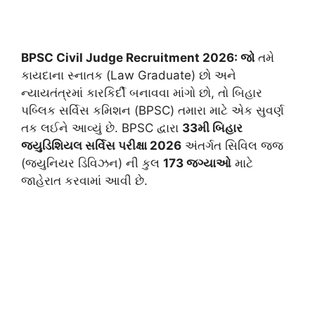
​BPSC Civil Judge Recruitment 2026: જો
તમે
કાયદાના સ્નાતક (Law Graduate) છો અને
ન્યાયતંત્રમાં કારકિર્દી બનાવવા માંગો છો, તો બિહાર
પબ્લિક સર્વિસ કમિશન (BPSC) તમારા માટે એક સુવર્ણ
તક લઈને આવ્યું છે. BPSC દ્વારા
33મી બિહાર
જ્યુડિશિયલ સર્વિસ પરીક્ષા 2026
અંતર્ગત સિવિલ જજ
(જ્યુનિયર ડિવિઝન) ની કુલ
173 જગ્યાઓ
માટે
જાહેરાત કરવામાં આવી છે.