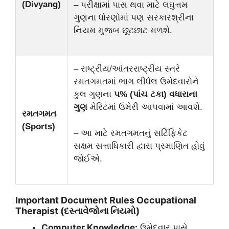
(Divyang)
– પરીક્ષામાં પાસ થવા માટે લઘુત્તમ
ગુણના ધોરણોમાં પણ સરકારશ્રીના
નિયમ મુજબ છૂટછાટ મળશે.
– રાષ્ટ્રીય/આંતરરાષ્ટ્રીય સ્તરે
રમતગમતમાં ભાગ લીધેલ ઉમેદવારોને
કુલ ગુણના
૫% (પાંચ ટકા) વધારાના
ગુણ
મેરિટમાં ઉમેરી આપવામાં આવશે.
રમતગમત
(Sports)
– આ માટે રમતગમતનું સર્ટિફિકેટ
સક્ષમ સત્તાધિકારી દ્વારા પ્રમાણિત હોવું
જોઈએ.
Important Document Rules Occupational
Therapist (દસ્તાવેજોના નિયમો)
Computer Knowledge:
ઉમેદવાર પાસે