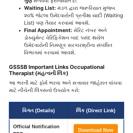
ગુણ
મેળવવા ફરજિયાત છે.
Waiting List:
મંડળ દ્વારા જરૂરિયાત મુજબ
૨૦% જેટલા ઉમેદવારોની પ્રતીક્ષા યાદી (Waiting
List) પણ તૈયાર કરવામાં આવશે.
Final Appointment:
મેરિટ નંબર અને
ડોક્યુમેન્ટ વેરિફિકેશન બાદ પસંદ થયેલ
ઉમેદવારોની નિમણૂક સરકારશ્રીના સંબંધિત
વિભાગમાં કરવામાં આવશે.
​GSSSB Important Links Occupational
Therapist (મહત્વની લિંક)
​આ ભરતી માટે ફોર્મ ભરવા અને સત્તાવાર જાહેરાત વાંચવા
માટે નીચેની લિંક્સનો ઉપયોગ કરો:
વિગત (Details)
લિંક (Direct Link)
Official Notification
Download Now