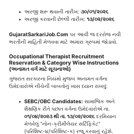
​અરજી શરૂ થવાની તારીખ:
૩૦/૦૧/૨૦૨૬
​અરજી કરવાની છેલ્લી તારીખ:
૧૩/૦૨/૨૦૨૬
GujaratSarkariJob.Com
પર આવી જ દરરોજ નવી
ભરતીની માહિતી મેળવવા માટે અમારા ગ્રુપમાં જોડાવો.
Occupational Therapist Recruitment
Reservation & Category Wise Instructions
(અનામત વર્ગ માટે સૂચનાઓ)
​ગુજરાત સરકારના નિયમો મુજબ અનામત વર્ગના
ઉમેદવારોએ નીચેની બાબતોનું ખાસ ધ્યાન રાખવું:
SEBC/OBC Candidates:
સામાજિક અને
શૈક્ષણિક રીતે પછાત વર્ગના ઉમેદવારોએ તા.
૦૧/૦૪/૨૦૨૩ થી તા. ૧૩/૦૨/૨૦૨૬
દરમિયાન
મેળવેલું “નોન-ક્રીમીલેયર સર્ટિફિકેટ”
(પરિશિષ્ટ-૪/પરિશિષ્ટ-ક) રજૂ કરવાનું રહેશે.