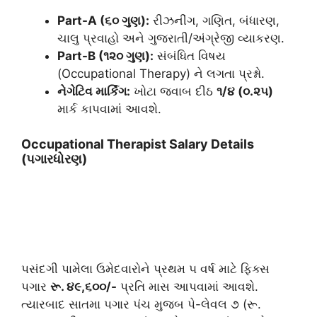
Part-A (૬૦ ગુણ):
રીઝનીંગ, ગણિત, બંધારણ,
ચાલુ પ્રવાહો અને ગુજરાતી/અંગ્રેજી વ્યાકરણ.
Part-B (૧૨૦ ગુણ):
સંબંધિત વિષય
(Occupational Therapy) ને લગતા પ્રશ્નો.
નેગેટિવ માર્કિંગ:
ખોટા જવાબ દીઠ
૧/૪ (૦.૨૫)
માર્ક કાપવામાં આવશે.
​Occupational Therapist Salary Details
(પગારધોરણ)
​પસંદગી પામેલા ઉમેદવારોને પ્રથમ ૫ વર્ષ માટે ફિક્સ
પગાર
રૂ. ૪૯,૬૦૦/-
પ્રતિ માસ આપવામાં આવશે.
ત્યારબાદ સાતમા પગાર પંચ મુજબ પે-લેવલ ૭ (રૂ.