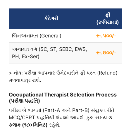
ફી
કેટેગરી
(રૂપિયામાં)
બિનઅનામત (General)
રૂ. ૫૦૦/-
અનામત વર્ગ (SC, ST, SEBC, EWS,
રૂ. ૪૦૦/-
PH, Ex-Ser)
> નોંધ: પરીક્ષા આપનાર ઉમેદવારોને ફી પરત (Refund)
મળવાપાત્ર થશે.
Occupational Therapist Selection Process
(પરીક્ષા પદ્ધતિ)
​પરીક્ષા બે ભાગમાં (Part-A અને Part-B) સંયુક્ત રીતે
MCQ/CBRT પદ્ધતિથી લેવામાં આવશે. કુલ સમય
૩
કલાક (૧૮૦ મિનિટ)
રહેશે.