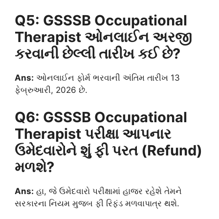
Q5: GSSSB Occupational
Therapist ઓનલાઈન અરજી
કરવાની છેલ્લી તારીખ કઈ છે?
Ans:
ઓનલાઈન ફોર્મ ભરવાની અંતિમ તારીખ 13
ફેબ્રુઆરી, 2026 છે.
Q6: GSSSB Occupational
Therapist પરીક્ષા આપનાર
ઉમેદવારોને શું ફી પરત (Refund)
મળશે?
Ans:
હા, જે ઉમેદવારો પરીક્ષામાં હાજર રહેશે તેમને
સરકારના નિયમ મુજબ ફી રિફંડ મળવાપાત્ર થશે.