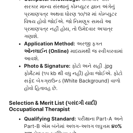
સરકાર માન્ય સંસ્થાનું કોમ્પ્યુટર જ્ઞાન અંગેનું
પ્રમાણપત્ર અથવા ધોરણ ૧૦/૧૨ માં કોમ્પ્યુટર
વિષય હોવો જોઈએ. જો નિમણૂક સમયે આ
પ્રમાણપત્ર નહીં હોય, તો ઉમેદવાર અપાત્ર
ગણાશે.
Application Method:
અરજી ફક્ત
ઓનલાઈન (Online)
માધ્યમથી જ સ્વીકારવામાં
આવશે.
Photo & Signature:
ફોટો અને સહી .jpg
ફોર્મેટમાં (૧૫ kb થી વધુ નહીં) હોવા જોઈએ. ફોટો
સફેદ બેકગ્રાઉન્ડ (White Background) વાળો
હોવો હિતાવહ છે.
​Selection & Merit List (પસંદગી યાદી)
Occupational Therapist
Qualifying Standard:
પરીક્ષાના Part-A અને
Part-B એમ બંનેમાં અલગ-અલગ લઘુત્તમ
૪૦%