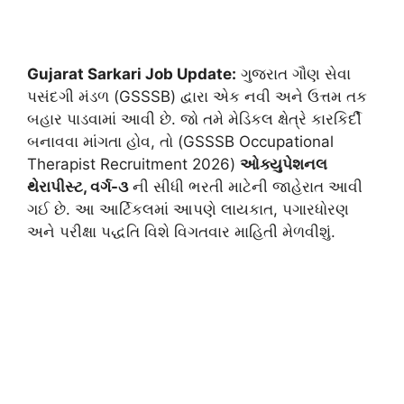
Gujarat Sarkari Job Update:
ગુજરાત ગૌણ સેવા
પસંદગી મંડળ (GSSSB) દ્વારા એક નવી અને ઉત્તમ તક
બહાર પાડવામાં આવી છે. જો તમે મેડિકલ ક્ષેત્રે કારકિર્દી
બનાવવા માંગતા હોવ, તો (GSSSB Occupational
Therapist Recruitment 2026)
ઓક્યુપેશનલ
થેરાપીસ્ટ, વર્ગ-૩
ની સીધી ભરતી માટેની જાહેરાત આવી
ગઈ છે. આ આર્ટિકલમાં આપણે લાયકાત, પગારધોરણ
અને પરીક્ષા પદ્ધતિ વિશે વિગતવાર માહિતી મેળવીશું.