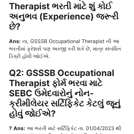
Therapist ભરતી માટે શું કોઈ
અનુભવ (Experience) જરૂરી
છે?
Ans:
ના, GSSSB Occupational Therapist ની આ
ભરતીમાં ફ્રેશર્સ પણ અરજી કરી શકે છે, માત્ર સંબંધિત
ડિગ્રી હોવી જોઈએ.
Q2: GSSSB Occupational
Therapist ફોર્મ ભરવા માટે
SEBC ઉમેદવારોનું નોન-
ક્રીમીલેયર સર્ટિફિકેટ કેટલું જૂનું
હોવું જોઈએ?
?
Ans:
આ ભરતી માટે સર્ટિફિકેટ તા. 01/04/2023 થી