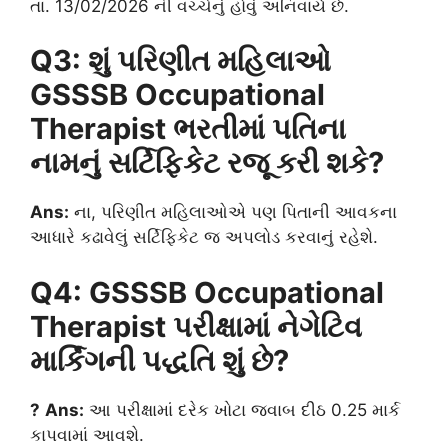
તા. 13/02/2026 ની વચ્ચેનું હોવું અનિવાર્ય છે.
Q3: શું પરિણીત મહિલાઓ
GSSSB Occupational
Therapist ભરતીમાં પતિના
નામનું સર્ટિફિકેટ રજૂ કરી શકે?
Ans:
ના, પરિણીત મહિલાઓએ પણ પિતાની આવકના
આધારે કઢાવેલું સર્ટિફિકેટ જ અપલોડ કરવાનું રહેશે.
Q4: GSSSB Occupational
Therapist પરીક્ષામાં નેગેટિવ
માર્કિંગની પદ્ધતિ શું છે?
?
Ans:
આ પરીક્ષામાં દરેક ખોટા જવાબ દીઠ 0.25 માર્ક
કાપવામાં આવશે.