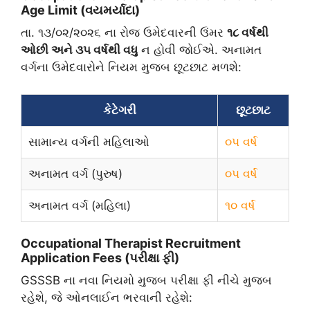
Age Limit (વયમર્યાદા)
​તા. ૧૩/૦૨/૨૦૨૬ ના રોજ ઉમેદવારની ઉંમર
૧૮ વર્ષથી
ઓછી અને ૩૫ વર્ષથી વધુ
ન હોવી જોઈએ. અનામત
વર્ગના ઉમેદવારોને નિયમ મુજબ છૂટછાટ મળશે:
કેટેગરી
છૂટછાટ
સામાન્ય વર્ગની મહિલાઓ
૦૫ વર્ષ
અનામત વર્ગ (પુરુષ)
૦૫ વર્ષ
અનામત વર્ગ (મહિલા)
૧૦ વર્ષ
​Occupational Therapist Recruitment
Application Fees (પરીક્ષા ફી)
​GSSSB ના નવા નિયમો મુજબ પરીક્ષા ફી નીચે મુજબ
રહેશે, જે ઓનલાઈન ભરવાની રહેશે: