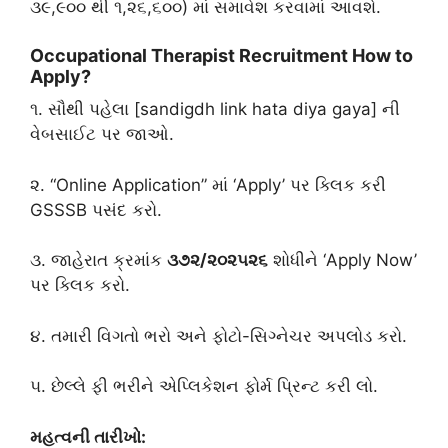
૩૯,૯૦૦ થી ૧,૨૬,૬૦૦) માં સમાવેશ કરવામાં આવશે.
​Occupational Therapist Recruitment How to
Apply?
​૧. સૌથી પહેલા [sandigdh link hata diya gaya] ની
વેબસાઈટ પર જાઓ.
૨. “Online Application” માં ‘Apply’ પર ક્લિક કરી
GSSSB પસંદ કરો.
૩. જાહેરાત ક્રમાંક
૩૭૨/૨૦૨૫૨૬
શોધીને ‘Apply Now’
પર ક્લિક કરો.
૪. તમારી વિગતો ભરો અને ફોટો-સિગ્નેચર અપલોડ કરો.
૫. છેલ્લે ફી ભરીને એપ્લિકેશન ફોર્મ પ્રિન્ટ કરી લો.
મહત્વની તારીખો: