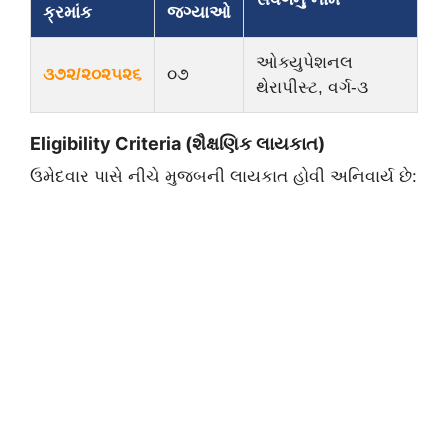
ક્રમાંક
જગ્યાઓ
ઓક્યુપેશનલ
૩૭૨/૨૦૨૫૨૬
૦૭
થેરાપીસ્ટ, વર્ગ-૩
Eligibility Criteria (શૈક્ષણિક લાયકાત)
​ઉમેદવાર પાસે નીચે મુજબની લાયકાત હોવી અનિવાર્ય છે: