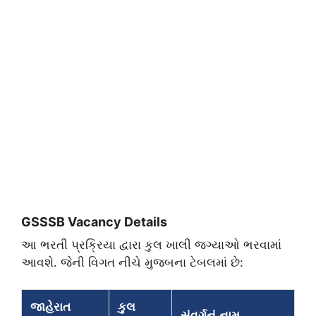
​GSSSB Vacancy Details
​આ ભરતી પ્રક્રિયા દ્વારા કુલ ખાલી જગ્યાઓ ભરવામાં
આવશે. જેની વિગત નીચે મુજબના ટેબલમાં છે:
જાહેરાત
કુલ
સંવર્ગનું નામ