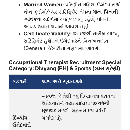
Married Women:
પરિણીત મહિલા ઉમેદવારોએ
નોન-ક્રીમીલેયર સર્ટિફિકેટ તેમના
માતા-પિતાની
આવકના સંદર્ભમાં
રજૂ કરવાનું રહેશે, પતિની
આવક ધ્યાને લેવામાં આવશે નહીં.
Certificate Validity:
જો છેલ્લી તારીખ બાદનું
સર્ટિફિકેટ હશે, તો ઉમેદવારને બિનઅનામત
(General) કેટેગરીમાં ગણવામાં આવશે.
​Occupational Therapist Recruitment Special
Category: Divyang (PH) & Sports (ખાસ શ્રેણી)
કેટેગરી
લાભ અને સૂચનાઓ
– ૪૦% કે તેથી વધુ દિવ્યાંગતા ધરાવતા
ઉમેદવારોને વયમર્યાદામાં
૧૦ વર્ષની
છૂટછાટ
મળશે (મહત્તમ ૪૫ વર્ષની
દિવ્યાંગ
મર્યાદામાં).
ઉમેદવારો